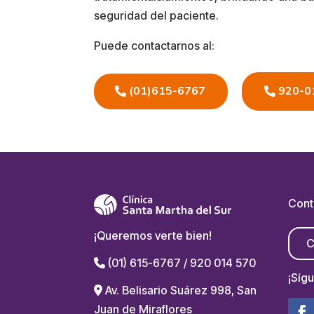
seguridad del paciente.
Puede contactarnos al:
(01)615-6767
920-0
Cont
¡Queremos verte bien!
C
(01) 615-6767 / 920 014 570
¡Síg
Av. Belisario Suárez 998, San
Juan de Miraflores